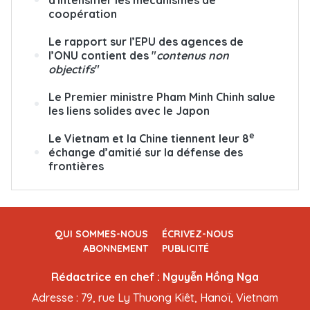
coopération
Le rapport sur l’EPU des agences de
l’ONU contient des "
contenus non
objectifs
"
Le Premier ministre Pham Minh Chinh salue
les liens solides avec le Japon
e
Le Vietnam et la Chine tiennent leur 8
échange d’amitié sur la défense des
frontières
QUI SOMMES-NOUS
ÉCRIVEZ-NOUS
ABONNEMENT
PUBLICITÉ
Rédactrice en chef : Nguyễn Hồng Nga
Adresse : 79, rue Ly Thuong Kiêt, Hanoï, Vietnam