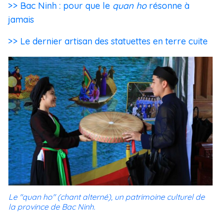
>> Bac Ninh : pour que le
quan ho
résonne à
jamais
>> Le dernier artisan des statuettes en terre cuite
Le "quan ho" (chant alterné), un patrimoine culturel de
la province de Bac Ninh.