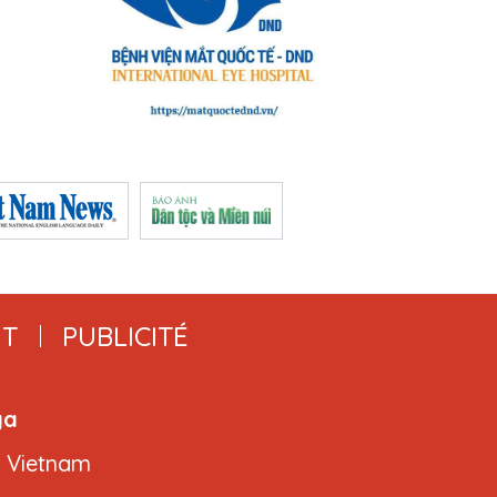
T
PUBLICITÉ
ga
, Vietnam