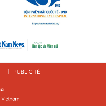
T
PUBLICITÉ
ga
, Vietnam