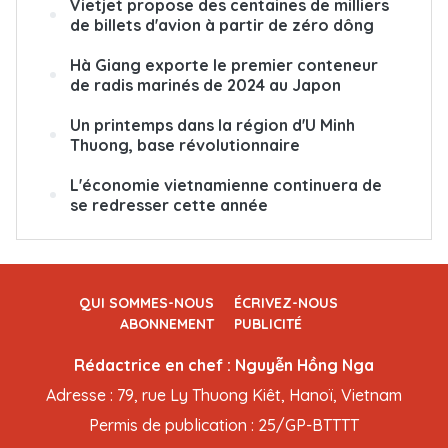
Vietjet propose des centaines de milliers
de billets d'avion à partir de zéro dông
Hà Giang exporte le premier conteneur
de radis marinés de 2024 au Japon
Un printemps dans la région d'U Minh
Thuong, base révolutionnaire
L'économie vietnamienne continuera de
se redresser cette année
QUI SOMMES-NOUS
ÉCRIVEZ-NOUS
ABONNEMENT
PUBLICITÉ
Rédactrice en chef : Nguyễn Hồng Nga
Adresse : 79, rue Ly Thuong Kiêt, Hanoï, Vietnam
Permis de publication : 25/GP-BTTTT