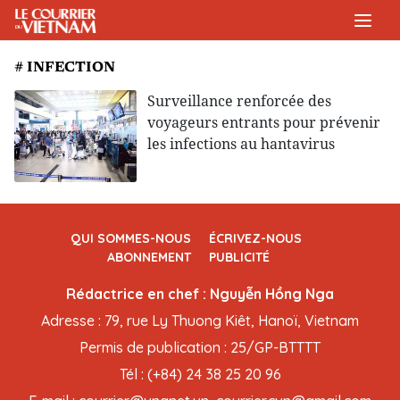
# INFECTION
Surveillance renforcée des
voyageurs entrants pour prévenir
les infections au hantavirus
QUI SOMMES-NOUS
ÉCRIVEZ-NOUS
ABONNEMENT
PUBLICITÉ
Rédactrice en chef : Nguyễn Hồng Nga
Adresse : 79, rue Ly Thuong Kiêt, Hanoï, Vietnam
Permis de publication : 25/GP-BTTTT
Tél : (+84) 24 38 25 20 96