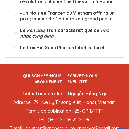
révolution cubaine Che Guevarra à Hanoï
«Un Mois en France» au Vietnam offrira un
programme de festivités au grand public
Le
kèn bâu
, trait caractéristique de
nha
nhac cung dinh
Le Prix Bùi Xuân Phai, un label culturel
QUI SOMMES-NOUS
ÉCRIVEZ-NOUS
ABONNEMENT
PUBLICITÉ
Rédactrice en chef : Nguyễn Hồng Nga
Adresse : 79, rue Ly Thuong Kiêt, Hanoï, Vietnam
Permis de publication : 25/GP-BTTTT
Tél : (+84) 24 38 25 20 96
E-mail : courrier@vnanet.vn, courrier.cvn@gmail.com