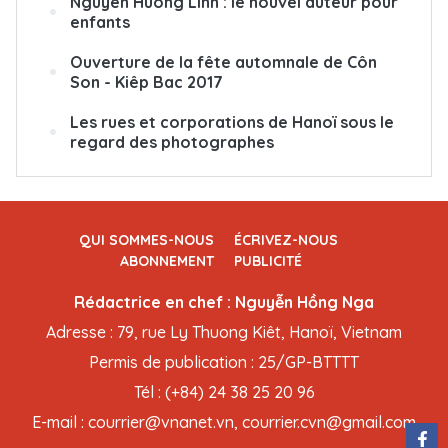
Nguyên Huong Linh : le nouvel auteur pour
enfants
Ouverture de la fête automnale de Côn
Son - Kiêp Bac 2017
Les rues et corporations de Hanoï sous le
regard des photographes
QUI SOMMES-NOUS
ÉCRIVEZ-NOUS
ABONNEMENT
PUBLICITÉ
Rédactrice en chef : Nguyễn Hồng Nga
Adresse : 79, rue Ly Thuong Kiêt, Hanoï, Vietnam
Permis de publication : 25/GP-BTTTT
Tél : (+84) 24 38 25 20 96
E-mail : courrier@vnanet.vn, courrier.cvn@gmail.com