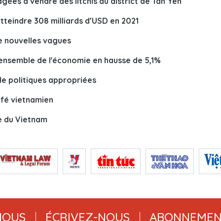
ées à vendre des litchis du district de Tân Yên
 atteindre 308 milliards d’USD en 2021
de nouvelles vagues
l'ensemble de l'économie en hausse de 5,1%
de politiques appropriées
afé vietnamien
le du Vietnam
NOUS
ÉCRIVEZ-NOUS
ABONNEMEN