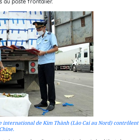
 au poste frontalier.
e international de Kim Thành (Lào Cai au Nord) contrôlent
 Chine.