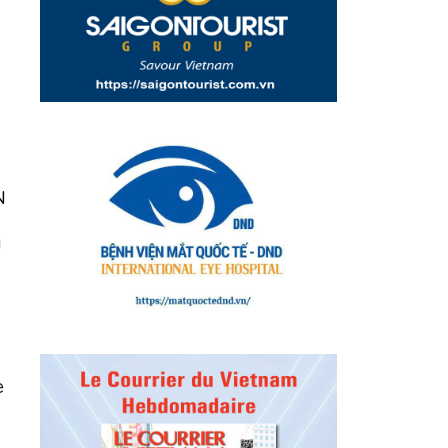
N
a
e