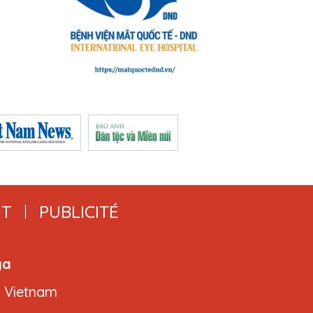
T
PUBLICITÉ
ga
, Vietnam