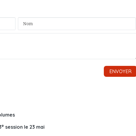
volumes
e
3
session le 23 mai