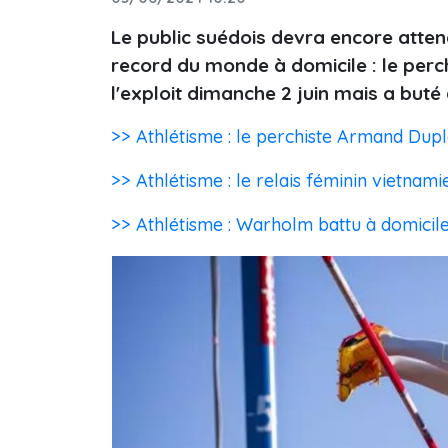
Le public suédois devra encore atten
record du monde à domicile : le perc
l'exploit dimanche 2 juin mais a but
>> Athlétisme : le perchiste Armand Dupl
>> Athlétisme : le relais féminin vietna
>> Athlétisme : Warholm battu à domicil