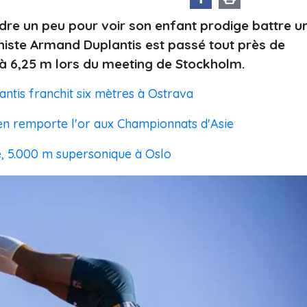
dre un peu pour voir son enfant prodige battre u
histe Armand Duplantis est passé tout près de
é à 6,25 m lors du meeting de Stockholm.
antis franchit six mètres à Ostrava
mien remporte l'or aux Championnats d'Asie
e, 5.000 m supersonique à Oslo