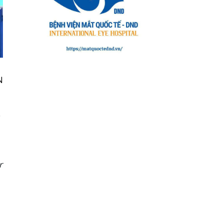
N
e
r