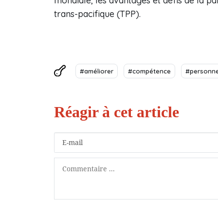
mondiale, les avantages et défis de la pa
trans-pacifique (TPP).
#améliorer
#compétence
#personne