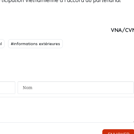
rticipation vietnamienne à l’accord du partenariat
VNA/CV
l
#informations extérieures