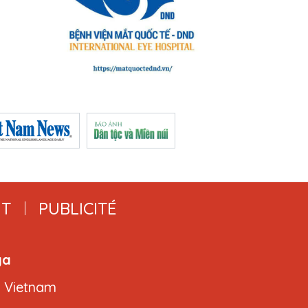
T
PUBLICITÉ
ga
, Vietnam