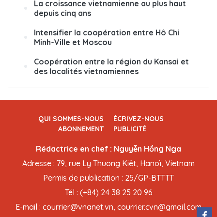
La croissance vietnamienne au plus haut
depuis cinq ans
Intensifier la coopération entre Hô Chi
Minh-Ville et Moscou
Coopération entre la région du Kansai et
des localités vietnamiennes
QUI SOMMES-NOUS
ÉCRIVEZ-NOUS
ABONNEMENT
PUBLICITÉ
Rédactrice en chef : Nguyễn Hồng Nga
Adresse : 79, rue Ly Thuong Kiêt, Hanoï, Vietnam
Permis de publication : 25/GP-BTTTT
Tél : (+84) 24 38 25 20 96
E-mail : courrier@vnanet.vn, courrier.cvn@gmail.com