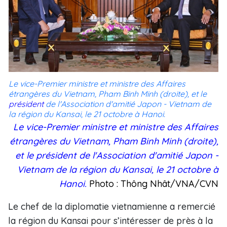
Le vice-Premier ministre et ministre des Affaires
étrangères du Vietnam, Pham Binh Minh (droite), et le
président
de l'Association d'amitié Japon - Vietnam de
la région du Kansai, le 21 octobre à Hanoi.
Le vice-Premier ministre et ministre des Affaires
étrangères du Vietnam, Pham Binh Minh (droite),
et le
président
de l'Association d'amitié Japon -
Vietnam de la région du Kansai, le 21 octobre à
Hanoi.
Photo : Thông Nhât/VNA/CVN
Le chef de la diplomatie vietnamienne a remercié
la région du Kansai pour s’intéresser de près à la