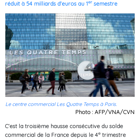
er
réduit à 54 milliards d'euros au 1
semestre
Le centre commercial Les Quatre Temps à Paris.
Photo : AFP/VNA/CVN
C'est la troisième hausse consécutive du solde
e
commercial de la France depuis le 4
trimestre