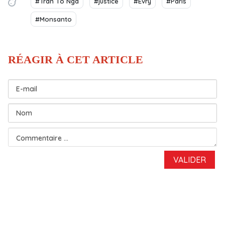
#Trân Tô Nga
#justice
#Evry
#Paris
#Monsanto