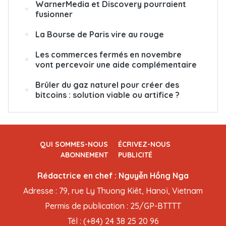
WarnerMedia et Discovery pourraient
fusionner
La Bourse de Paris vire au rouge
Les commerces fermés en novembre
vont percevoir une aide complémentaire
Brûler du gaz naturel pour créer des
bitcoins : solution viable ou artifice ?
QUI SOMMES-NOUS
ÉCRIVEZ-NOUS
ABONNEMENT
PUBLICITÉ
Rédactrice en chef : Nguyễn Hồng Nga
Adresse : 79, rue Ly Thuong Kiêt, Hanoï, Vietnam
Permis de publication : 25/GP-BTTTT
Tél : (+84) 24 38 25 20 96