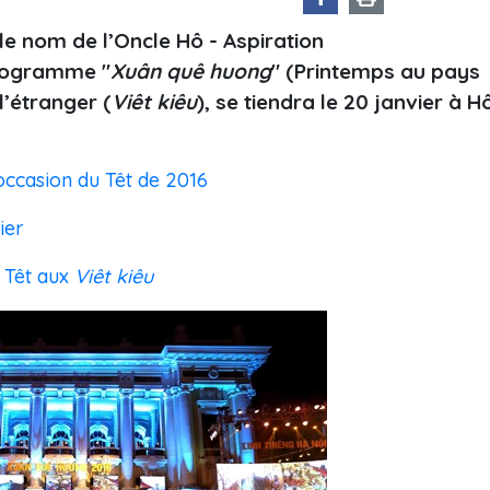
 le nom de l’Oncle Hô - Aspiration
programme "
Xuân quê huong
" (Printemps au pays
l’étranger (
Viêt kiêu
), se tiendra le 20 janvier à H
’occasion du Têt de 2016
ier
u Têt aux
Viêt kiêu