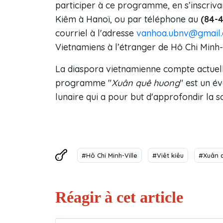
participer à ce programme, en s’inscriva
Kiêm à Hanoï, ou par téléphone au
(84-4
courriel à l'adresse
vanhoa.ubnv@gmail
Vietnamiens à l’étranger de Hô Chi Minh-V
La diaspora vietnamienne compte actuell
programme "
Xuân quê huong
" est un é
lunaire qui a pour but d'approfondir la s
#Hô Chi Minh-Ville
#Viêt kiêu
#Xuân 