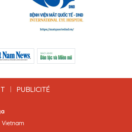
T
PUBLICITÉ
ga
, Vietnam