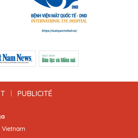
T
PUBLICITÉ
ga
, Vietnam