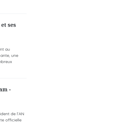
et ses
nt au
sante, une
ombreux
am -
ident de l’AN
 officielle