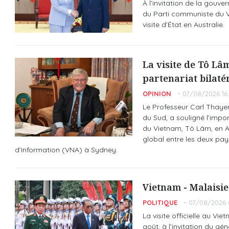
À l’invitation de la gouv
du Parti communiste du V
visite d’État en Australie.
La visite de Tô Lâ
partenariat bilaté
OPINION
07/08/2026 16
Le Professeur Carl Thayer,
du Sud, a souligné l’impo
du Vietnam, Tô Lâm, en Aus
global entre les deux pa
d’Information (VNA) à Sydney.
Vietnam - Malaisie
POLITIQUE
07/08/2026 
La visite officielle au Vi
août, à l’invitation du gé