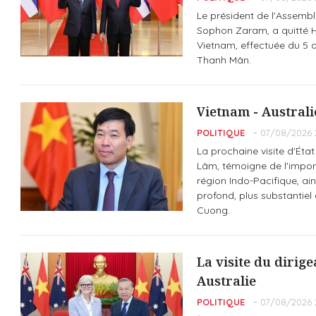
Le président de l'Assemb
Sophon Zaram, a quitté Ha
Vietnam, effectuée du 5 a
Thanh Mân.
Vietnam - Australie
POLITIQUE
07/08/2026 
La prochaine visite d'État
Lâm, témoigne de l'import
région Indo-Pacifique, ai
profond, plus substantiel
Cuong.
La visite du dirig
Australie
POLITIQUE
07/08/2026 2