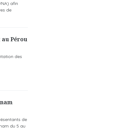
VNA) afin
ves de
t au Pérou
itation des
etnam
résentants de
etnam du 5 au