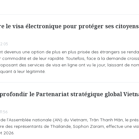
e le visa électronique pour protéger ses citoyens 
2:05
nt devenus une option de plus en plus prisée des étrangers se renda
r commodité et de leur rapidité. Toutefois, face à la demande crois
oposant des services de visa en ligne ont vu le jour, laissant de n
uant à leur légitimité.
profondir le Partenariat stratégique global Vietn
1:56
nt de l’Assemblée nationale (AN) du Vietnam, Trân Thanh Mân, le prés
e des représentants de Thaïlande, Sophon Zaram, effectue une visite
t 2026.