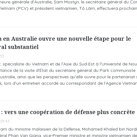
erneure générale d’Australie, Sam Mostyn, le secrétaire général du Co
ietnam (PCV) et président vietnamien, Tô Lâm, effectuera procha
m en Australie ouvre une nouvelle étape pour le
ral substantiel
:33
 spécialiste du Vietnam et de l’Asie du Sud-Est à l’Université de Nou
rtance de la visite d’État du secrétaire général du Parti communiste 
tralie, ainsi que les perspectives qu’elle ouvre pour le partenariat
ys, lors d’un entretien accordé au correspondant de l’Agence Vietn
 : vers une coopération de défense plus concrète
09:43
etnam du ministre malaisien de la Défense, Mohamed Khaled bin Nordin
néral Phan Van Giang, vice-Premier ministre et ministre vietnamien de