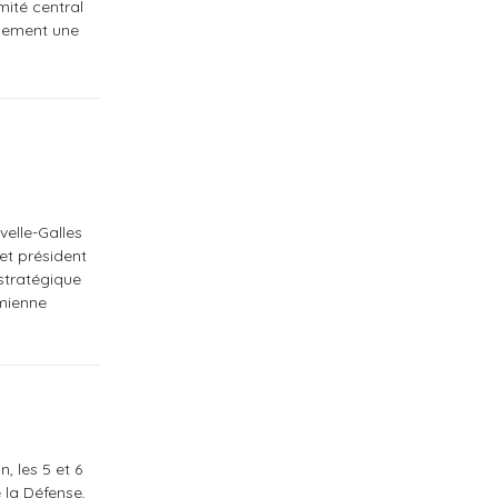
mité central
inement une
velle-Galles
et président
 stratégique
amienne
, les 5 et 6
 la Défense,