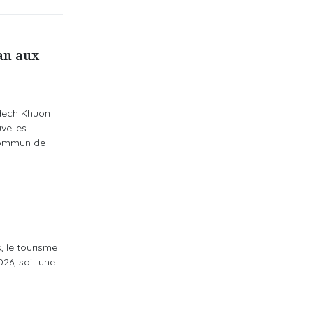
an aux
mdech Khuon
velles
 commun de
, le tourisme
026, soit une