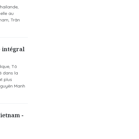
haïlande,
elle au
tnam, Trân
 intégral
lique, Tô
é dans la
t plus
, Nguyên Manh
Vietnam -