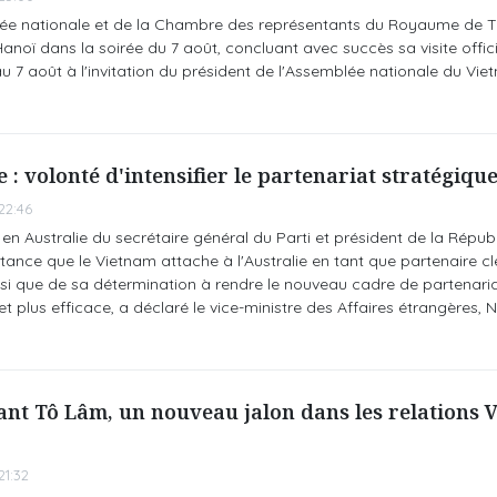
lée nationale et de la Chambre des représentants du Royaume de T
noï dans la soirée du 7 août, concluant avec succès sa visite offici
u 7 août à l'invitation du président de l'Assemblée nationale du Vie
 : volonté d'intensifier le partenariat stratégique
22:46
 en Australie du secrétaire général du Parti et président de la Répub
ance que le Vietnam attache à l'Australie en tant que partenaire cl
nsi que de sa détermination à rendre le nouveau cadre de partenaria
 et plus efficace, a déclaré le vice-ministre des Affaires étrangères
eant Tô Lâm, un nouveau jalon dans les relations 
1:32