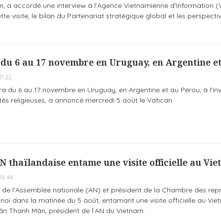
, a accordé une interview à l’Agence Vietnamienne d’Information (
te visite, le bilan du Partenariat stratégique global et les perspecti
 du 6 au 17 novembre en Uruguay, en Argentine e
1:22
a du 6 au 17 novembre en Uruguay, en Argentine et au Pérou, à l'inv
tés religieuses, a annoncé mercredi 5 août le Vatican.
AN thaïlandaise entame une visite officielle au Vi
6:44
de l’Assemblée nationale (AN) et président de la Chambre des rep
anoï dans la matinée du 5 août, entamant une visite officielle au Vi
 Trân Thanh Mân, président de l’AN du Vietnam.