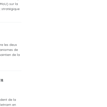
MoU) sur la
t stratégique
re les deux
canismes de
aintien de la
du
ident de la
Vietnam en