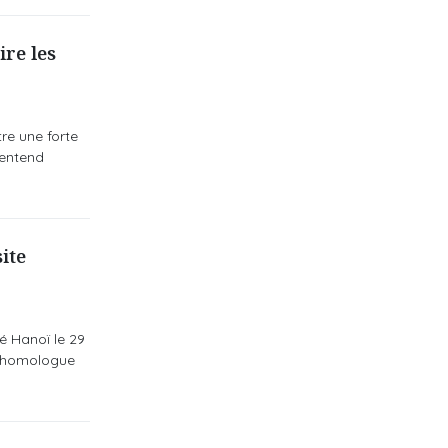
ire les
tre une forte
 entend
ite
é Hanoï le 29
son homologue