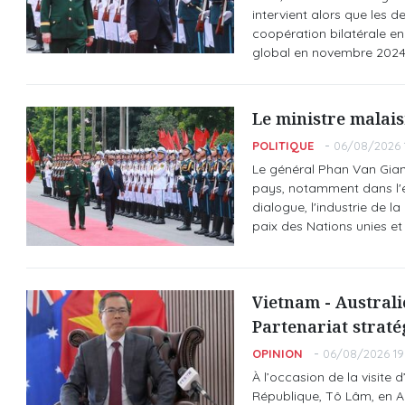
intervient alors que les
coopération bilatérale en
global en novembre 2024
Le ministre malaisi
POLITIQUE
06/08/2026 
Le général Phan Van Gian
pays, notamment dans l'é
dialogue, l'industrie de 
paix des Nations unies et 
Vietnam - Australie
Partenariat straté
OPINION
06/08/2026 19
À l’occasion de la visite
République, Tô Lâm, en A