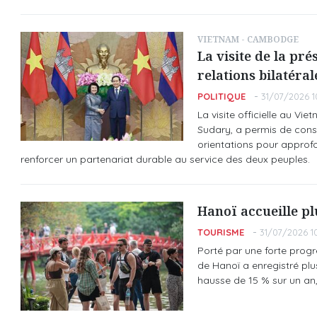
VIETNAM - CAMBODGE
La visite de la pr
relations bilatéral
POLITIQUE
31/07/2026 1
La visite officielle au 
Sudary, a permis de conso
orientations pour approf
renforcer un partenariat durable au service des deux peuples.
Hanoï accueille plu
TOURISME
31/07/2026 1
Porté par une forte progre
de Hanoï a enregistré plus
hausse de 15 % sur un an, 