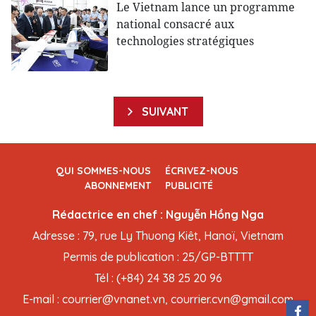
Le Vietnam lance un programme
national consacré aux
technologies stratégiques
SUIVANT
QUI SOMMES-NOUS
ÉCRIVEZ-NOUS
ABONNEMENT
PUBLICITÉ
Rédactrice en chef : Nguyễn Hồng Nga
Adresse : 79, rue Ly Thuong Kiêt, Hanoï, Vietnam
Permis de publication : 25/GP-BTTTT
Tél : (+84) 24 38 25 20 96
E-mail : courrier@vnanet.vn, courrier.cvn@gmail.com