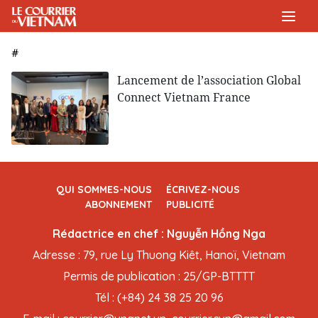
#
Lancement de l’association Global
Connect Vietnam France
QUI SOMMES-NOUS
ÉCRIVEZ-NOUS
ABONNEMENT
PUBLICITÉ
Rédactrice en chef : Nguyễn Hồng Nga
Adresse : 79, rue Ly Thuong Kiêt, Hanoï, Vietnam
Permis de publication : 25/GP-BTTTT
Tél : (+84) 24 38 25 20 96