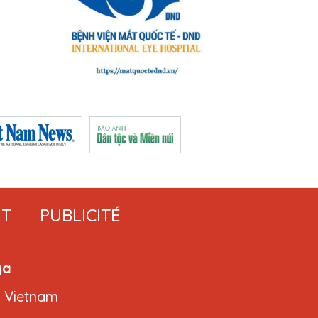
T
PUBLICITÉ
ga
, Vietnam