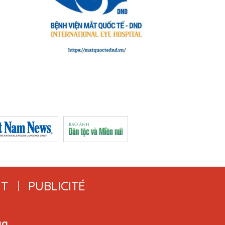
T
PUBLICITÉ
ga