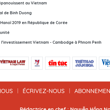
'épanouissent au Vietnam
al de Binh Duong
Hanoï 2019 en République de Corée
unité
 l’investissement Vietnam - Cambodge à Phnom Penh
NOUS
ÉCRIVEZ-NOUS
ABONNEMEN
Rédactrice en chef : Nguyễn Hồng N