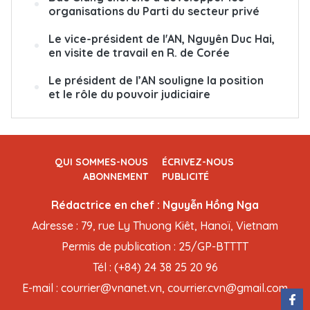
organisations du Parti du secteur privé
Le vice-président de l'AN, Nguyên Duc Hai,
en visite de travail en R. de Corée
Le président de l’AN souligne la position
et le rôle du pouvoir judiciaire
QUI SOMMES-NOUS
ÉCRIVEZ-NOUS
ABONNEMENT
PUBLICITÉ
Rédactrice en chef : Nguyễn Hồng Nga
Adresse : 79, rue Ly Thuong Kiêt, Hanoï, Vietnam
Permis de publication : 25/GP-BTTTT
Tél : (+84) 24 38 25 20 96
E-mail : courrier@vnanet.vn, courrier.cvn@gmail.com