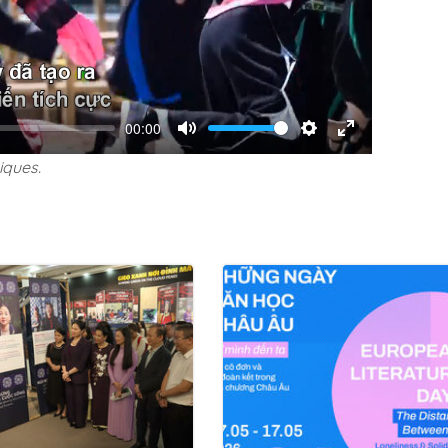
00:00
Volume
Mute
Settings
Enter
iques.
fullscreen