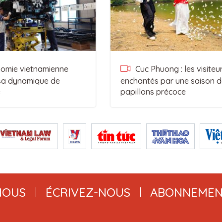
omie vietnamienne
Cuc Phuong : les visiteu
 sa dynamique de
enchantés par une saison d
e
papillons précoce
NOUS
ÉCRIVEZ-NOUS
ABONNEMEN