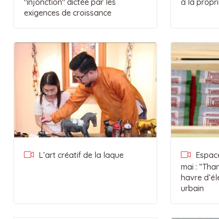
"injonction" dictée par les
à la propri
exigences de croissance
L’art créatif de la laque
Espace
mai : “Tha
havre d’él
urbain