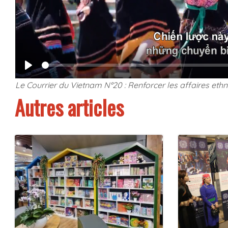
Seek
Play
Le Courrier du Vietnam N°20 : Renforcer les affaires ethn
Autres articles