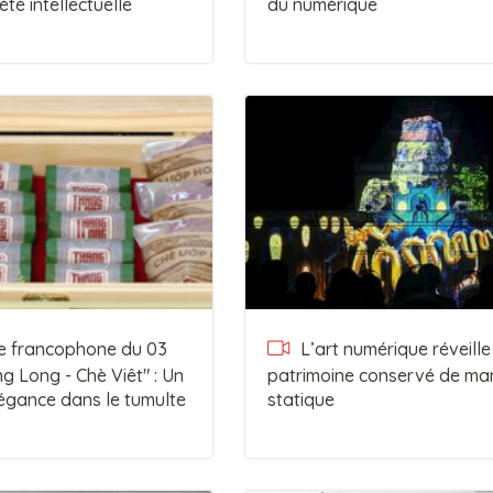
été intellectuelle
du numérique
 francophone du 03
L’art numérique réveille
ng Long - Chè Viêt" : Un
patrimoine conservé de ma
égance dans le tumulte
statique