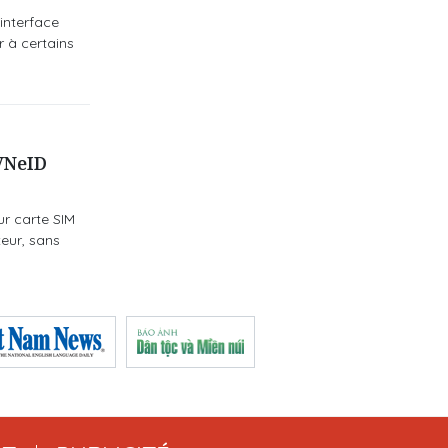
interface
 à certains
 VNeID
ur carte SIM
teur, sans