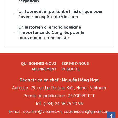
régionaux
Un tournant important et historique pour
l’avenir prospère du Vietnam
Un historien allemand souligne
l’importance du Congrès pour le
mouvement communiste
QUI SOMMES-NOUS
ÉCRIVEZ-NOUS
ABONNEMENT
PUBLICITÉ
Rédactrice en chef : Nguyễn Hồng Nga
Adresse : 79, rue Ly Thuong Kiêt, Hanoï, Vietnam
Permis de publication : 25/GP-BTTTT
Tél : (+84) 24 38 25 20 96
E-mail : courrier@vnanet.vn, courrier.cvn@gmail.com