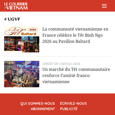
# UGVF
La communauté vietnamienne en
France célèbre le Têt Binh Ngo
2026 au Pavillon Baltard
ANNÉE DU CHEVAL 2026
Un marché du Têt communautaire
renforce l’amitié franco-
vietnamienne
QUI SOMMES-NOUS
ÉCRIVEZ-NOUS
ABONNEMENT
PUBLICITÉ