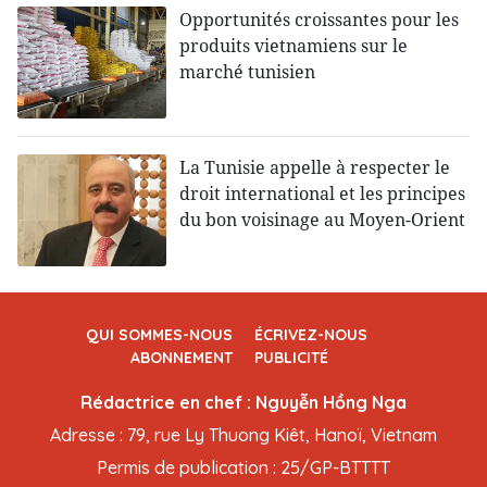
Opportunités croissantes pour les
produits vietnamiens sur le
marché tunisien
La Tunisie appelle à respecter le
droit international et les principes
du bon voisinage au Moyen-Orient
QUI SOMMES-NOUS
ÉCRIVEZ-NOUS
ABONNEMENT
PUBLICITÉ
Rédactrice en chef : Nguyễn Hồng Nga
Adresse : 79, rue Ly Thuong Kiêt, Hanoï, Vietnam
Permis de publication : 25/GP-BTTTT