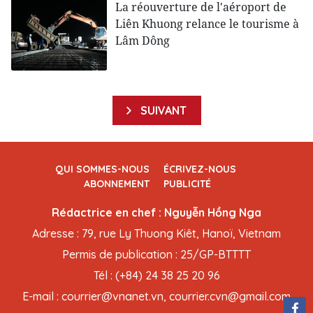
La réouverture de l'aéroport de
Liên Khuong relance le tourisme à
Lâm Dông
SUIVANT
QUI SOMMES-NOUS
ÉCRIVEZ-NOUS
ABONNEMENT
PUBLICITÉ
Rédactrice en chef : Nguyễn Hồng Nga
Adresse : 79, rue Ly Thuong Kiêt, Hanoï, Vietnam
Permis de publication : 25/GP-BTTTT
Tél : (+84) 24 38 25 20 96
E-mail : courrier@vnanet.vn, courrier.cvn@gmail.com