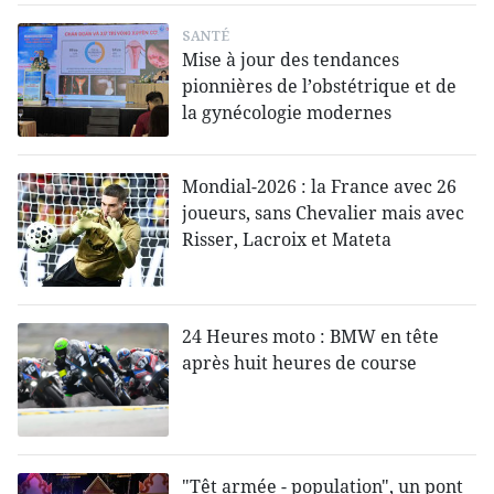
SANTÉ
Mise à jour des tendances
pionnières de l’obstétrique et de
la gynécologie modernes
Mondial-2026 : la France avec 26
joueurs, sans Chevalier mais avec
Risser, Lacroix et Mateta
24 Heures moto : BMW en tête
après huit heures de course
"Têt armée - population", un pont