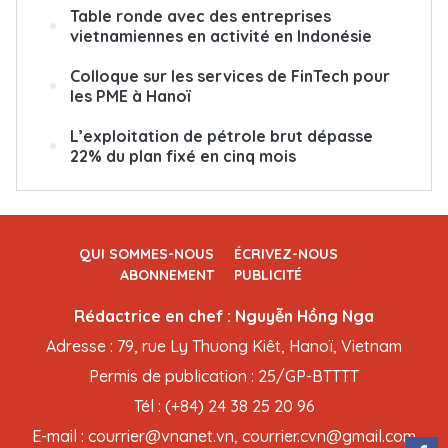
Table ronde avec des entreprises
vietnamiennes en activité en Indonésie
Colloque sur les services de FinTech pour
les PME à Hanoï
L’exploitation de pétrole brut dépasse
22% du plan fixé en cinq mois
QUI SOMMES-NOUS
ÉCRIVEZ-NOUS
ABONNEMENT
PUBLICITÉ
Rédactrice en chef : Nguyễn Hồng Nga
Adresse : 79, rue Ly Thuong Kiêt, Hanoï, Vietnam
Permis de publication : 25/GP-BTTTT
Tél : (+84) 24 38 25 20 96
E-mail : courrier@vnanet.vn, courrier.cvn@gmail.com