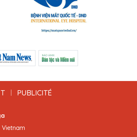
T
PUBLICITÉ
ga
, Vietnam