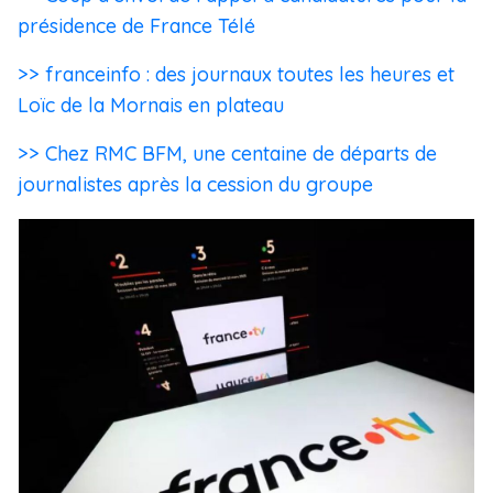
présidence de France Télé
>> franceinfo : des journaux toutes les heures et
Loïc de la Mornais en plateau
>> Chez RMC BFM, une centaine de départs de
journalistes après la cession du groupe