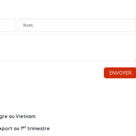
ègre au Vietnam
er
xport au 1
trimestre