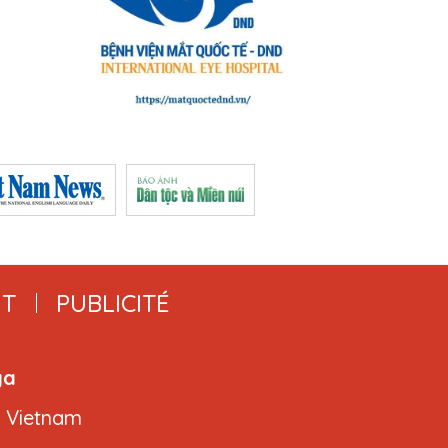
T
PUBLICITÉ
ga
, Vietnam