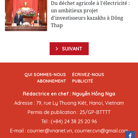
Du déchet agricole à l'électricité :
un ambitieux projet
d'investisseurs kazakhs à Dông
Thap
SUIVANT
QUI SOMMES-NOUS
ÉCRIVEZ-NOUS
ABONNEMENT
PUBLICITÉ
Rédactrice en chef : Nguyễn Hồng Nga
Adresse : 79, rue Ly Thuong Kiêt, Hanoï, Vietnam
Permis de publication : 25/GP-BTTTT
Tél : (+84) 24 38 25 20 96
E-mail : courrier@vnanet.vn, courrier.cvn@gmail.com