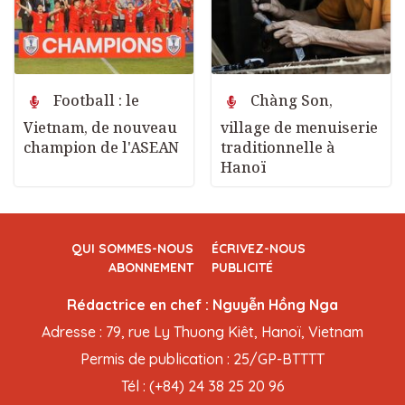
Football : le
Chàng Son,
Vietnam, de nouveau
village de menuiserie
champion de l'ASEAN
traditionnelle à
Hanoï
QUI SOMMES-NOUS
ÉCRIVEZ-NOUS
ABONNEMENT
PUBLICITÉ
Rédactrice en chef : Nguyễn Hồng Nga
Adresse : 79, rue Ly Thuong Kiêt, Hanoï, Vietnam
Permis de publication : 25/GP-BTTTT
Tél : (+84) 24 38 25 20 96