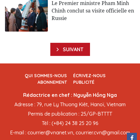
Le Premier ministre Pham Minh
Chinh conclut sa visite officielle en
Russie
SUIVANT
QUI SOMMES-NOUS
ÉCRIVEZ-NOUS
ABONNEMENT
PUBLICITÉ
Rédactrice en chef : Nguyễn Hồng Nga
Adresse : 79, rue Ly Thuong Kiêt, Hanoï, Vietnam
Permis de publication : 25/GP-BTTTT
Tél : (+84) 24 38 25 20 96
E-mail : courrier@vnanet.vn, courrier.cvn@gmail.com