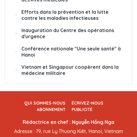
Efforts dans la prévention et la lutte
contre les maladies infectieuses
Inauguration du Centre des opérations
d'urgence
Conférence nationale "Une seule santé" à
Hanoi
Vietnam et Singapour coopèrent dans la
médecine militaire
QUI SOMMES-NOUS
ÉCRIVEZ-NOUS
ABONNEMENT
PUBLICITÉ
Rédactrice en chef : Nguyễn Hồng Nga
Adresse : 79, rue Ly Thuong Kiêt, Hanoï, Vietnam