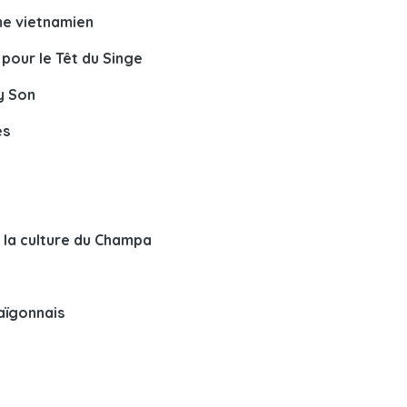
me vietnamien
 pour le Têt du Singe
Ly Son
es
e la culture du Champa
aïgonnais