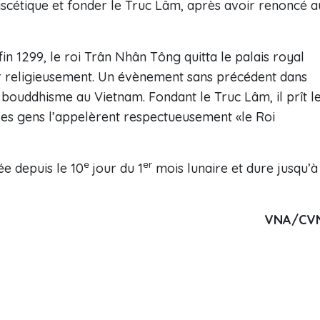
 ascétique et fonder le Truc Lâm, après avoir renoncé a
fin 1299, le roi Trân Nhân Tông quitta le palais royal
r religieusement. Un évènement sans précédent dans
 bouddhisme au Vietnam. Fondant le Truc Lâm, il prît l
les gens l’appelèrent respectueusement «le Roi
e
er
e depuis le 10
jour du 1
mois lunaire et dure jusqu’à
VNA/CV