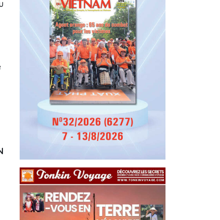
u
e
N