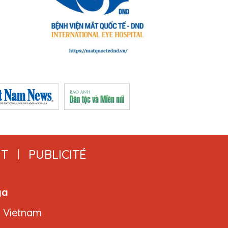
T
PUBLICITÉ
ga
, Vietnam