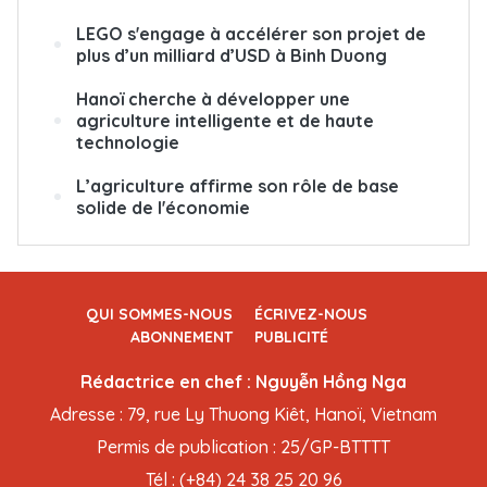
LEGO s'engage à accélérer son projet de
plus d’un milliard d’USD à Binh Duong
Hanoï cherche à développer une
agriculture intelligente et de haute
technologie
L’agriculture affirme son rôle de base
solide de l'économie
QUI SOMMES-NOUS
ÉCRIVEZ-NOUS
ABONNEMENT
PUBLICITÉ
Rédactrice en chef : Nguyễn Hồng Nga
Adresse : 79, rue Ly Thuong Kiêt, Hanoï, Vietnam
Permis de publication : 25/GP-BTTTT
Tél : (+84) 24 38 25 20 96