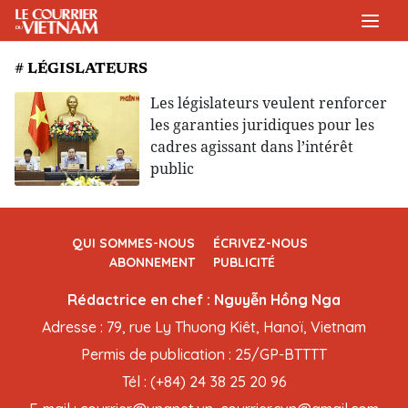
# LÉGISLATEURS
Les législateurs veulent renforcer
les garanties juridiques pour les
cadres agissant dans l’intérêt
public
QUI SOMMES-NOUS
ÉCRIVEZ-NOUS
ABONNEMENT
PUBLICITÉ
Rédactrice en chef : Nguyễn Hồng Nga
Adresse : 79, rue Ly Thuong Kiêt, Hanoï, Vietnam
Permis de publication : 25/GP-BTTTT
Tél : (+84) 24 38 25 20 96