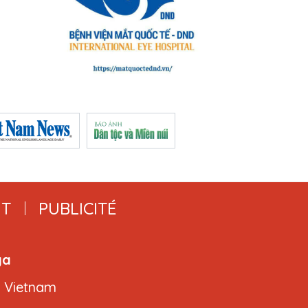
T
PUBLICITÉ
ga
, Vietnam