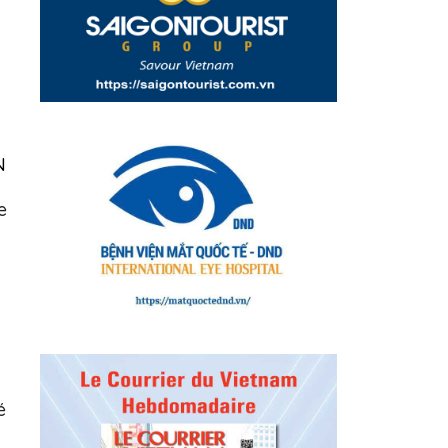
N
e
é