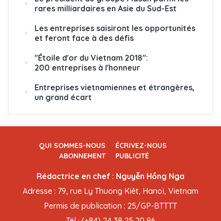
rares milliardaires en Asie du Sud-Est
Les entreprises saisiront les opportunités
et feront face à des défis
"Étoile d'or du Vietnam 2018":
200 entreprises à l'honneur
Entreprises vietnamiennes et étrangères,
un grand écart
QUI SOMMES-NOUS
ÉCRIVEZ-NOUS
ABONNEMENT
PUBLICITÉ
Rédactrice en chef : Nguyễn Hồng Nga
Adresse : 79, rue Ly Thuong Kiêt, Hanoï, Vietnam
Permis de publication : 25/GP-BTTTT
Tél : (+84) 24 38 25 20 96