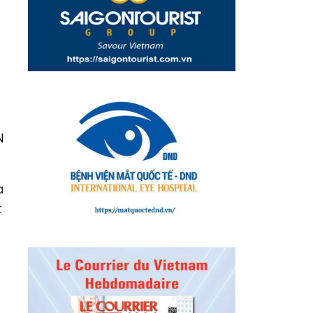
N
a
t