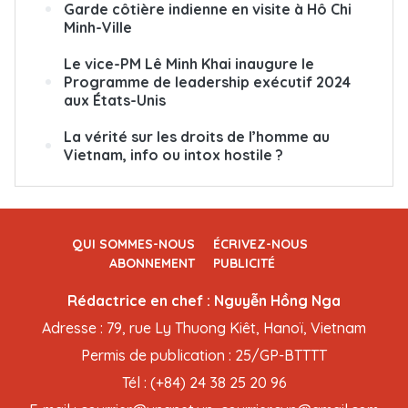
Garde côtière indienne en visite à Hô Chi
Minh-Ville
Le vice-PM Lê Minh Khai inaugure le
Programme de leadership exécutif 2024
aux États-Unis
La vérité sur les droits de l’homme au
Vietnam, info ou intox hostile ?
QUI SOMMES-NOUS
ÉCRIVEZ-NOUS
ABONNEMENT
PUBLICITÉ
Rédactrice en chef : Nguyễn Hồng Nga
Adresse : 79, rue Ly Thuong Kiêt, Hanoï, Vietnam
Permis de publication : 25/GP-BTTTT
Tél : (+84) 24 38 25 20 96