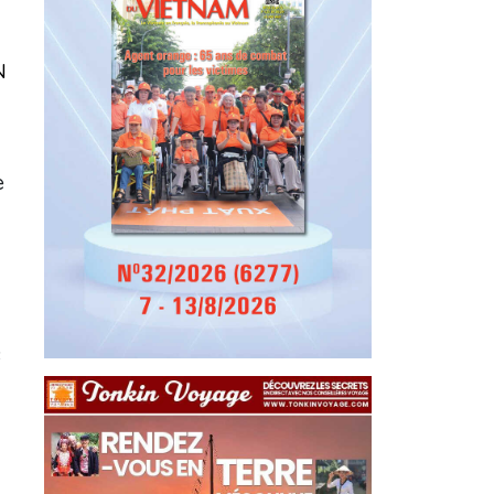
N
e
,
s