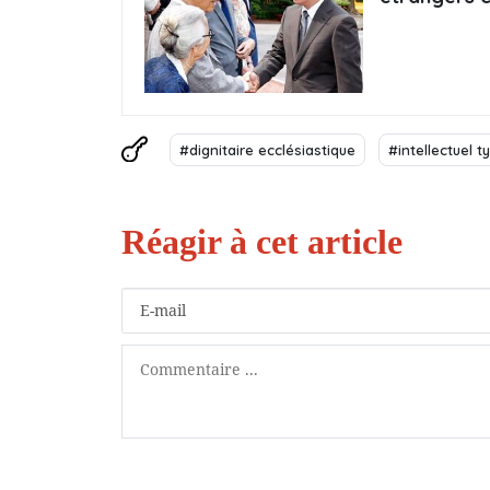
#dignitaire ecclésiastique
#intellectuel t