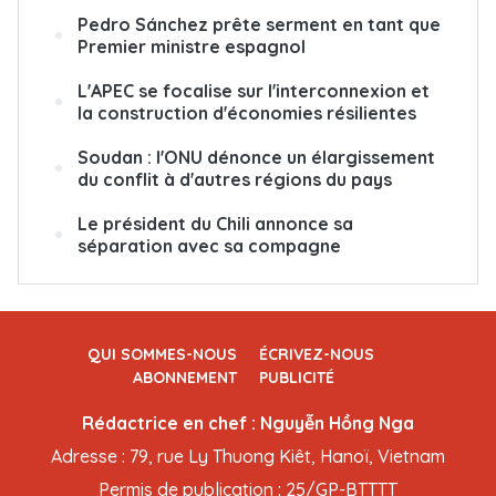
Pedro Sánchez prête serment en tant que
Premier ministre espagnol
L'APEC se focalise sur l'interconnexion et
la construction d'économies résilientes
Soudan : l'ONU dénonce un élargissement
du conflit à d'autres régions du pays
Le président du Chili annonce sa
séparation avec sa compagne
QUI SOMMES-NOUS
ÉCRIVEZ-NOUS
ABONNEMENT
PUBLICITÉ
Rédactrice en chef : Nguyễn Hồng Nga
Adresse : 79, rue Ly Thuong Kiêt, Hanoï, Vietnam
Permis de publication : 25/GP-BTTTT