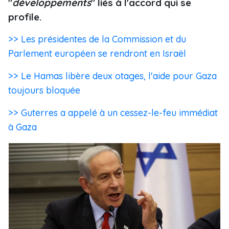
"
développements
" liés à l'accord qui se
profile.
>> Les présidentes de la Commission et du
Parlement européen se rendront en Israël
>> Le Hamas libère deux otages, l'aide pour Gaza
toujours bloquée
>> Guterres a appelé à un cessez-le-feu immédiat
à Gaza