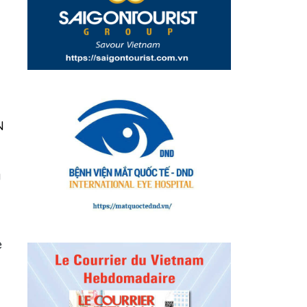
N
à
e