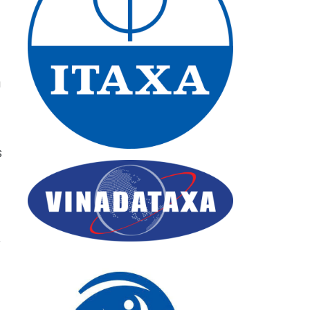
a
s
e